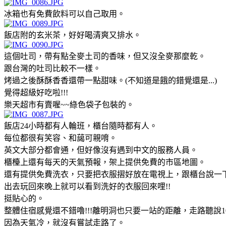
冰箱也有免費飲料可以自己取用。
飯店附的玄米茶，好好喝清爽又排水。
這個吐司，帶有點全麥土司的香味，但又沒全麥那麼乾。
跟台灣的吐司比較不一樣。
烤過之後酥酥香香還帶一點甜味。(不知道是餓的錯覺還是...)
覺得超級好吃啦!!!
樂天超市有賣喔~~綠色袋子包裝的。
飯店24小時都有人輪班，櫃台隨時都有人。
每位都很有笑容、和藹可親唷。
英文大部分都會通，但好像沒有遇到中文的服務人員。
櫃檯上還有每天的天氣預報，架上提供免費的市區地圖。
還有提供免費洗衣，只要把衣服摺好放在電視上，跟櫃台說一
出去玩回來晚上就可以看到洗好的衣服回來哩!!
挺貼心的。
整體住宿感覺還不錯嚕!!!離明洞也只要一站的距離，走路聽說1
因為天氣冷，就沒有嘗試走路了。