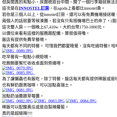
但房間真的有點小，床跟梳妝台中間，開了一個行李箱就無法
這次是在
INNOSTEL訂房
，在agoda上看都比innostel貴。
若你是三個人以上，從innostel訂房，還可以有免費機場接送喔
兩個人的話就要等候湊團，若沒有只有搭機場巴士的命了。(我就是
這次雙人房，一個晚上67,410w，大約台幣1750-1800元。
以價位來看有這樣的服務跟配備，算很值得嚕。
飯店有提供免費早餐唷。
每天都有不同的特餐。 可惜我們都愛睡覺，沒有吃過特餐!! 哈
吃早餐有一點點小規矩唷。
吃飽飽要幫忙收收桌面到旁邊唷。
為了讓懶蟲也有飯吃，除了特餐，飯店每天都有提供稀飯或是
也有鮮奶跟黑咖啡，可以加點喜瑞士。
加點奶油醬跟草莓醬。
稀飯可以配酸黃瓜或是自製辣蘿蔔。
真的是超級辣!!!!