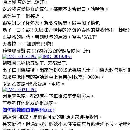
機上餐 真的是...還好。
對於我這愛挑食的傢伙，都嘛不太合胃口，哈哈哈。
還發生了一個笑話...
跟空姐要了杯熱茶，想要暖暖胃，隨手加了糖包
喝了一口：疑!! 怎麼味道怪怪的?? 難道泰國的茶我們不一樣嗎?
正疑惑的同時，看到糖包的屍體，寫著"SALT"
夭壽拉~~~~加到鹽巴啦!!
難怪那麼難喝!!!! (還好沒跟空姐反映阿...汗)
到韓國已經快五點了...天都黑了...
出了仁川機場後，出來請搭6015號機場巴士，司機大叔會幫你
如果拿抵用卷的話請到車上買票(可找零) 9000w。
搭到乙支路=國都飯店下車唷。
因為天色晚，都沒有拍下車後怎麼走到照片。
可參考其他網友的網誌唷。
如何到韓國首爾明洞BIZ?
到達明洞BIZ，是個很可愛的剃頭男來迎接我們。
英文挺溜，但遇到我這個聽不太懂得實在有點溝通不良，哈哈