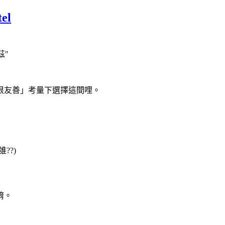
el
茲"
很友善」考量下選擇這間哩。
??)
唷。