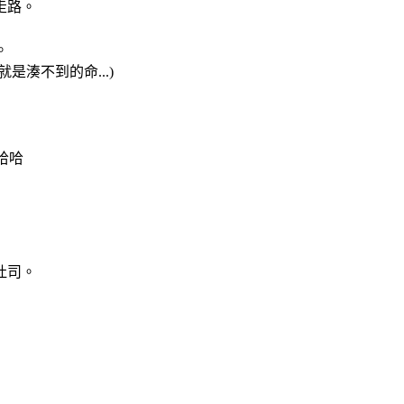
走路。
。
湊不到的命...)
哈哈
吐司。