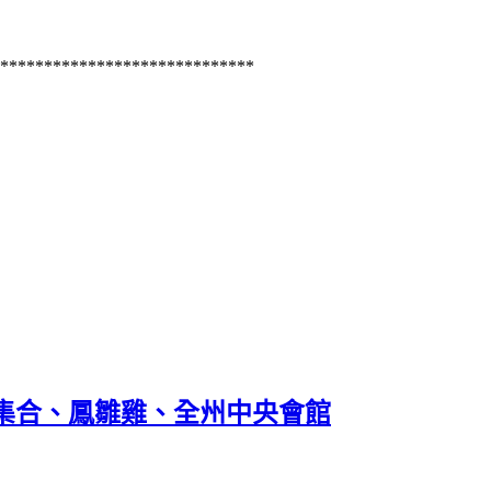
*****************************
大集合、鳳雛雞、全州中央會館