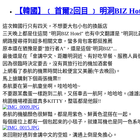
【韓國】﹝ 首爾2回目 ﹞ 明洞BIZ Hot
這次韓國行只有四天，不想要大包小包的換飯店
三天晚上都是住這間 "明洞BIZ Hotel" 也有中文翻譯是 "明洞比
網路搜尋得到超多相關文章，蠻多背包客都挺推薦
原本還在猶豫是要"旅行者A"，還是這個"明洞BIZ"...
最後還是在「會講中文、距離明洞近、有好吃早餐、服務人員
因為很臨時決定要去，沒有買旅行社的機加酒套餐
上網看了泰航的機票時間比較便宜又美麗(午去晚回)。
馬上搶購剩下個兩張機票!!
泰航要在第一航廈坐啊。哇哈哈哈~
不要跟某蠢蛋一樣跑到二航，又搭車去一航阿，哈哈哈。(誰誰誰
桃園機場裡面還真多KITTY，整區都是他餒!!
泰航的機艙顏色很鮮豔，都是用紫色、鮮黃色混搭在一起。
每個座位上都有一個包起來的小毯子，就連耳機也是同一色系
來回剛好遇到會講中文的空姐，溝通上倒是免擔心。