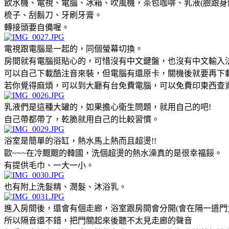
飲水機、電視、電腦、冰箱、吹風機，茶包咖啡、乳液(臉跟身
梳子、刮鬍刀、牙刷牙膏。
轉接頭要自備喔。
電視跟電腦是一起的，同個螢幕切換。
房間就有電腦挺貼心的，可惜沒有中文鍵盤，也沒有中文輸入
可以自己下載酷注音來裝，但電腦有還原卡，關機後就要再下載
若你覺得麻煩，可以到大廳有台免費電腦，可以免費印東西查資料
乳液們是這種大罐的，如果擔心衛生問題，就用自己的吧!
自己帶都帶了，乾脆就用自己的比較習慣。
浴室是簡單的浴缸，熱水馬上熱而且超燙!!
歐~~~在冷颼颼的韓國，洗個超燙的熱水澡真的是很幸福餒。
有提供毛巾、一大一小。
也有附上洗髮精、潤髮、沐浴乳。
進入房間後，還會有個走廊，浴室跟房間會分開(會在隔一道門
所以隔音還不錯，把門關起來後聽不太見走廊的聲音