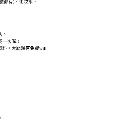
體都有)、化妝水、
法。
一次喔!!
。大廳還有免費wifi
)