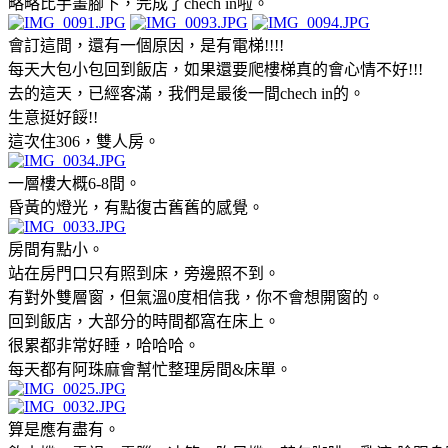
略略比手畫腳下，完成了chech in啦。
會訂這間，還有一個原因，是有電梯!!!!
每天大包小包回到飯店，如果還要爬樓梯真的會心情不好!!!
去的這天，已經客滿，我們是最後一間chech in的。
生意挺好餒!!
這次住306，雙人房。
一層樓大概6-8間。
昏黃的燈光，有點復古舊舊的感覺。
房間有點小。
站在房門口只有照到床，旁邊照不到。
有對外雙層窗，但氣溫0度相信我，你不會想開窗的。
回到飯店，大部分的時間都窩在床上。
很累都非常好睡，哈哈哈。
每天都有阿珠麻會幫忙整理房間&床單。
算是應有盡有。