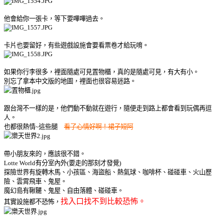
他會給你一張卡，等下要嗶嗶過去。
卡片也要留好，有些遊戲設施會要看票卷才給玩唷。
如果你行李很多，裡面隨處可見置物櫃，真的是隨處可見，有大有小。
別忘了拿本中文版的地圖，裡面也很容易迷路。
跟台灣不一樣的是，他們動不動就在遊行，隨便走到路上都會看到玩偶再逗
人。
也都很熱情~這些腿
看了心情好啊！裙子短阿
帶小朋友來的，應該很不錯。
Lotte World有分室內外(要走的那刻才發覺)
探險世界有旋轉木馬、小孩區、海盜船、熱氣球、咖啡杯、碰碰車、火山歷
險、雲霄飛車、鬼屋。
魔幻島有鞦韆、鬼屋、自由落體、碰碰車。
找入口找不到比較恐怖。
其實設施都不恐怖，