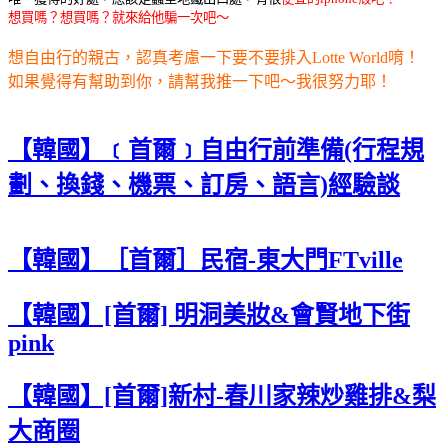
想買嗎？想買嗎？就來給他騙一次吧～
想自由行的親古，認真考慮一下要不要排入Lotte World唷！
如果覺得有幫助到你，請幫我推一下吧～我很努力耶！
【韓國】﹝首爾﹞自由行前準備(行程規
劃、換錢、機票、訂房、語言)經驗談
【韓國】［首爾］民宿-東大門FTville
【韓國】[首爾] 明洞美妝&會賢地下街
pink
【韓國】[首爾]新村-春川家辣炒雞排&梨
大商圈