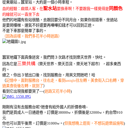
從東廟站→蠶室站，大約是一個小時車程。
聖水站
同顏色
血的經驗：麻煩人客，在
要換車啊！不要跟我一樣覺得是
的線就可以一直坐下去
他們的地鐵有些站很酷，去跟回要分不同月台，如果你搭錯車、坐過站
是要爬樓梯、運氣不好還要再嗶嗶扣錢才可以回到正途。
不是下車那麼簡單了事的。
（因為這樣，我們多花半小時迷路）
蠶室地鐵下面真像迷宮，我們問３次路才找到樂天世界，快吐。
三樂共構
因為它是
（樂天世界、樂天百貨、樂天地下超市），超多東西
的。
總之，你出３號出口後，找到服務台，用英文問她吧！哈
（
記憶中，面對服務台，往右走，看到uniqlo往左轉，美食街入口右轉，穿
過美食街後左轉，就到了
）
看到它出現我都要哭了~~
(
迷路又花半小時
)
剛剛有沒有去服務台呢?她會有給外國人的折價卷唷~
我們是買成人一日通遊卷，訂價是38000w，折價後是32000w，約台幣910
元
你也可以買午後票，訂價是31000w。(
但我想晚上逛街，不想玩遊樂設施啦
)