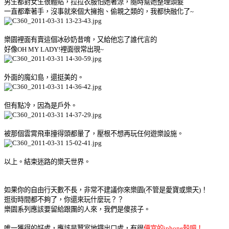
男生都對女生很體貼，拉拉衣服怕她著涼，隨時幫她整理頭髮
一直都牽著手，沒事就來個大擁抱、偷親之類的，我都快融化了~
樂園裡面有賣這個冰砂奶昔唷，又給他忘了誰代言的
好像OH MY LADY!裡面很常出現~
外面的魔幻島，還挺美的。
但有點冷，因為是戶外。
被那個雲霄飛車撞得頭都暈了，壓根不想再玩任何遊樂設施。
以上。結束迷路的樂天世界。
如果你的自由行天數不長，非常不建議你來樂園(不管是愛寶或樂天)！
逛街時間都不夠了，你還來玩什麼玩？？
樂園系列應該要留給跟團的人來，我們是傻孩子。
唯一獲得的好處，應該是蠶室地鐵出口處，有很
便宜的iphone殼吧！