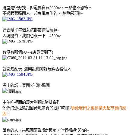
鬼屋是很好找，但還要自費2000w，一點也不恐怖。
不過跟著韓國人一起鬼吼鬼叫的，也很好玩啦~
進去幾乎每個女孩都帶這個玩意~
入境隨俗，我們也來一下。4500w
有沒有那個FU~~(店員晃到了
)
就開始亂玩~遊樂設施的好玩與否看個人
評比的話：泰國>台灣>韓國
中午吃裡面的義大利麵&豬排系列
他們的沙拉醬跟酸黃瓜醬真的很好吃耶~
導致我們之後到樂天超市買的原
因
。
單身的人，來韓國要戴"默"鏡唷。他們都超"閃"的~