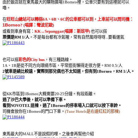
由於飯店就在東馬最大的購物廣場1Borneo裡，公車只要有到這裡就可以
嚕。
在
旺旺山總站可以轉搭6A、6B、6C的公車都可以到，上車前可以問司機：
1Borneo
? (喵譯：彎波尼歐)
或看到車身有寫：
KK→Sepanggar(喵譯：斯班甲)
也可以搭
票價是RM 1/人
。不是每台都有冷氣喔，常有自然風呀呀呀...要看運氣
也可以搭
彩色的City bus
，有三種路線。
1A、1B是從不同方向環繞市區，平常逛街懶得走很方便。RM 0.5/人
2號車是繞比較遠，實際到那兒偶也不太知道，但有到1Borneo，RM 1/人。
從KK市區到1Borneo大概需要20-25分鐘。有段距離。
過了沙巴大學後，就可以準備下車。
看到NOVOTEL這棟，過了1Borneo的停車場入口就可以按下車鈴。
司機會放你在1Borneo的門口下車。
(Tune Hotels是右邊紅紅的那棟)
東馬最大的MALL不是說假的哩。之後會再幫他介紹