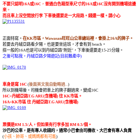
不要只認明16A或16C
，
普通白色箱型車尺寸的16A或16C沒有開到機場這邊
來
。
而且車上沒空間放行李 下車後還要走一大段路。錢還一樣。請小心
正面特寫。
在KK市區，Wawasan旺旺山公車總站裡，會掛上16A的牌子。
若要去丹絨亞路看夕陽，也是要坐這班，才會有到 beach。
搭一般的16A也是可以到丹絨亞路"附近"，下車後還要走15-25分鐘。
之後可點我，丹絨亞路夕陽遊記(目前難產中)
車身是寫 16C
(
後面英文我自動略過...
)
所以到機場後，司機會把車上的牌子翻過來，變成16C
16C=丹絨亞路T.G ARU(含機場) 往 KK市區。
16A=KK市區 往 丹絨亞路T.G ARU(含機場)
票價是RM 1.5/人，但如果有行李多加 RM 0.5/個。
沙巴的公車，是有專人收錢的，通常小巴會由司機收、大巴會有專人負責
(
小孩、帥哥、或媽媽都有可能
)