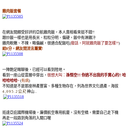
雞肉飯套餐
在網友間頗受好評的亞航雞肉飯，本人賣相看來挺不錯!!
跟炒飯一樣也是用長米、粒粒分明、偏硬，飯中有淋雞汁
雞肉軟嫩、不辣，略偏鹹，很適合配飯吃(
廢話，阿就雞肉飯了要怎樣?!
)
給8分，網友間流言屬實!
一陣飽足瞎聊後，已經可以看到陸地。
看到一座山從雲層中穿出，
很想大叫：
孫
悟空!!! 你逃不出我的手賞心的!! 哈
哈哈哈哈~
(
有病
)
不知道是不是那座林產豐富、多種生物存在，列為世界文化遺產，海拔
4,095.2公尺
神山...
抵達亞庇國際機場後，廉價航空專用航廈，沒有空橋，需要自己走下機
再走一段路到角落的入關口喔