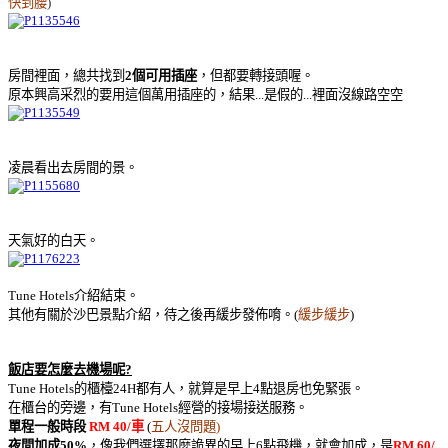
快到腰
)
房間裡面，總共找到
2個可用插座
，但都要轉接頭喔。
原本興高采烈的要用這個萬用插座的，結果...是假的...裡面沒線路空空
凌晨看出去房間的景。
天氣好的白天。
Tune Hotels介紹結束。
其他有關於沙巴景點介紹，待之後再緩步發佈唷。(
緩步緩步
)
飯店要怎麼去機場呢?
Tune Hotels的櫃檯24H都有人，就算是早上4點退房也免緊張。
在櫃台的旁邊，有Tune Hotels經營的接場接送服務。
單程一般時段
RM 40/車
(
五人沒問題)
夜間加成50%
，像我們選擇那麼詭異的早上6點飛機，就會加成，是
RM 60/