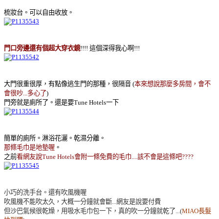
梳妝台。可以自由收放。
門口旁邊還有個超大穿衣鏡
!!!! 這個深得我心啊!!!
大門很重很厚，有點像逃生門的那種，很隔音 (
本來想說那麼多房間，會不
會很吵...多心了
)
門旁就是廁所了。還是要Tune Hotels一下
簡單的廁所。淋浴花灑。乾濕分離。
那條毛巾是地墊喔
。
之前
看網友說Tune Hotels會附一條免費的毛巾....該不會是這條吧????
小巧的洗手台。還有吹風機喔
吹風機不能吹太久，大概一分鐘就會斷...網友是說要付費
但沙巴氣候很乾燥，用吸水毛巾包一下，真的吹一分鐘就乾了...(
MIAO長髮