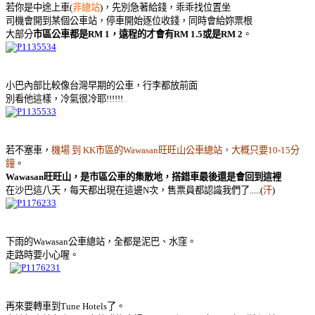
若你是中途上車(
非總站
)，先別急著給錢，乖乖找位置坐
司機會開到某個公車站，停車開始逐位收錢，同時會給妳票根
大部分
市區公車都是RM 1，遠程的才會有RM 1.5或是RM 2
。
小巴內部比較像台灣早期的公車，行李都放前面
別看他這樣，冷氣很冷耶!!!!!!
若不塞車，
機場 到 KK市區的Wawasan旺旺山公車總站，大概只要10-15分
鐘
。
Wawasan旺旺山，是市區公車的集散地，搭錯車最後還是會回到這裡
在沙巴這八天，每天都出現在這邊N次，售票員都認識我們了.....(
汗
)
下雨的Wawasan公車總站，全都是泥巴、水窪。
走路時要小心喔。
再來要轉車到Tune Hotels了。