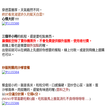
穿透雲層厚，天氣截然不同。
終於看見渴望許久的藍天白雲!!
心情大好 !!!!
三個半小時
的航程，還是要吃點東西。
廉價航空除了賣你機票外，不會免費提供額外服務，使用者付費。
故機上餐也是需要
額外加點
的喔。
出發前就可以在網路上先選好你想要的餐點，線上付款。或是到飛機上選購
也可以。
炒飯附雞肉沙嗲套餐
餐盒挺小的，飯是長米，粒粒分明，口感偏硬，混炒空心菜、油蔥、蛋
沙嗲兩串，肉挺嫩的，還蠻有味道的喔 (
意料之外
)
以
10分滿分計算，它得6分。
(
MIAO平常喜歡吃軟Q飯，吃粒飯馬上脹氣消化不良呀呀呀呀.......
)