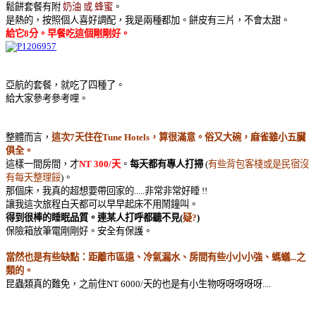
鬆餅套餐有附
奶油 或 蜂蜜
。
是熱的，按照個人喜好調配，我是兩種都加。餅皮有三片，不會太甜。
給它8分。早餐吃這個剛剛好。
亞航的套餐，就吃了四種了。
給大家參考參考哩。
整體而言，
這次7天住在Tune Hotels，算很滿意。俗又大碗，麻雀雖小五臟
俱全。
這樣一間房間，才
NT 300/天
。
每天都有專人打掃
(
有些背包客棧或是民宿沒
有每天整理餒
)。
那個床，我真的超想要帶回家的.....非常非常好睡 !!
讓我這次旅程白天都可以早早起床不用鬧鐘叫。
得到很棒的睡眠品質。連某人打呼都聽不見(
疑?
)
保險箱放筆電剛剛好。安全有保護。
當然也是有些缺點：距離市區遠、冷氣漏水、房間有些小小小強、螞蟻...之
類的。
昆蟲類真的難免，之前住NT 6000/天的也是有小生物呀呀呀呀呀....