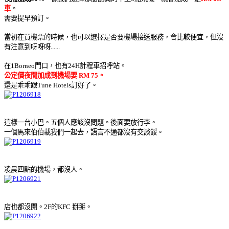
車
。
需要提早預訂。
當初在買機票的時候，也可以選擇是否要機場接送服務，會比較便宜，但沒
有注意到呀呀呀......
在1Borneo門口，也有24H計程車招呼站。
公定價夜間加成到機場要 RM 75。
還是乖乖跟Tune Hotels訂好了。
這樣一台小巴。五個人應該沒問題。後面要放行李。
一個馬來伯伯載我們一起去，語言不通都沒有交談餒。
凌晨四點的機場，都沒人。
店也都沒開。2F的KFC 掰掰。