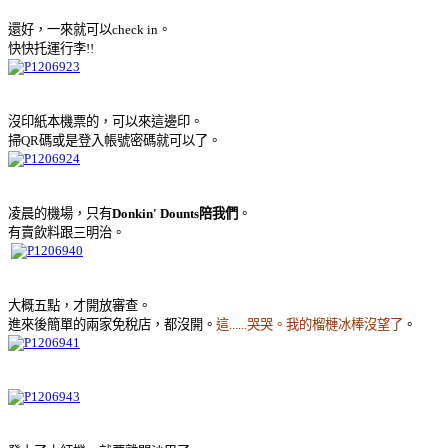
還好，一來就可以check in。
快快托運行李!!
沒印紙本機票的，可以來這邊印。
掃QR碼或是登入帳號密碼就可以了。
凌晨的機場，只有
Donkin' Dounts陪我們
。
有賣飲料跟三明治。
大概五點，才開放審查。
進來後簡單的兩家免稅店，都沒開。
這......哭哭。我的榴槤冰棒沒望了
。