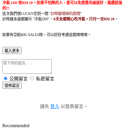
冷
氣 24H 收RM 20。如果不怕熱的人，是可以免買靠吊扇就好，風還挺強
的!!!
這次我們很LUCKY住到一間 "
計時器壞掉的房間
"
計時器永遠都顯示 "冷氣OFF"，
8天全都開心吹冷氣。只付一次RM 20
。
如果有亞航BIG SALES時，可以好好考慮這間唷唷唷。
載入更多
公開留言
私密留言
發佈留言
請先
登入
以發表留言。
Recommended