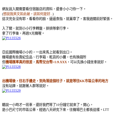
網友說入關需要看住宿飯店的資料，還會小小刁你一下。
(
想說我英文如此破，該如何是好...
)
這次完全沒有耶，看看你的臉，逼逼食指，就蓋章了，害我過關前好緊張
。
入了關，就到小小行李轉盤，排排隊拿行李。
拿了行李後，再過X光機喔。
亞庇國際機場小小的，一出來馬上就看到出口。
機場邊有些賣紀念品、行李箱、乾貨的小攤，也有換錢所
但
機場匯率真的很差
，
馬幣兌台幣=1:9.XXX
，可以先換小錢坐車就好。
出機場後，往右手邊走，到角落這個柱子，就是等往KK市區公車的地方
沒有站牌，就跟著人群等就好。
聽說一小時才一班車，還好我們等了10分鐘它就來了。開心。
是小巴尺寸的市區公車，經過八天研究下來，往機場巴士都長這樣。LTT