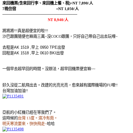
來回機票(含來回行李、來回機上餐、稅)=NT 7,890/人
7晚住宿 =NT 1,050/人
---------------------------------------------------------------
NT 8,940/人
將將將!!!真是超便宜的啦!!!
沙巴跟團隨便也嘛兩三萬~沒COCO跟團，只好自己帶自己出去玩哩~
去程是AK 1519 ,早上 0950 TPE出發
回程是AK 1518 ,早上 0610 BKI出發
一個早去超早回的時間。沒辦法，超早回機票便宜嘛~~
好久沒從二航飛出去。改建的光亮光亮，愈來越有國際機場的FU哩!!
台灣加油加油!!
亞航的小紅機已經在等我們了。
這時候的
台灣 13度。濕冷有雨。
明天寒流要來，快快飛走~
哈哈