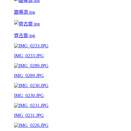
跟導游.jpg
齊古齋.jpg
IMG_0233.JPG
IMG_0289.JPG
IMG_0230.JPG
IMG_0231.JPG