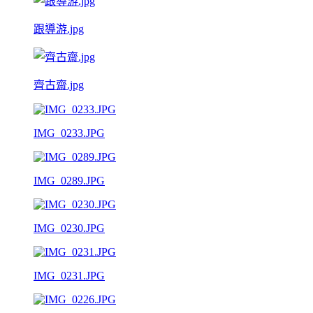
跟導游.jpg
齊古齋.jpg
IMG_0233.JPG
IMG_0289.JPG
IMG_0230.JPG
IMG_0231.JPG