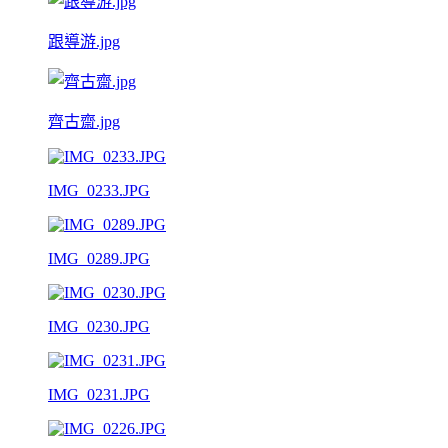
跟導游.jpg
齊古齋.jpg
IMG_0233.JPG
IMG_0289.JPG
IMG_0230.JPG
IMG_0231.JPG