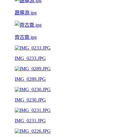
跟導游.jpg
齊古齋.jpg
IMG_0233.JPG
IMG_0289.JPG
IMG_0230.JPG
IMG_0231.JPG