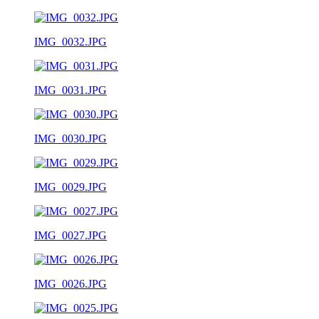
IMG_0032.JPG
IMG_0031.JPG
IMG_0030.JPG
IMG_0029.JPG
IMG_0027.JPG
IMG_0026.JPG